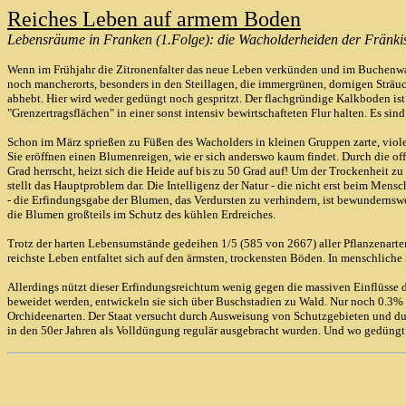
Reiches Leben auf armem Boden
Lebensräume in Franken (1.Folge): die Wacholderheiden der Fränki
Wenn im Frühjahr die Zitronenfalter das neue Leben verkünden und im Buchenwal
noch mancherorts, besonders in den Steillagen, die immergrünen, dornigen Sträu
abhebt. Hier wird weder gedüngt noch gespritzt. Der flachgründige Kalkboden ist
"Grenzertragsflächen" in einer sonst intensiv bewirtschafteten Flur halten. Es si
Schon im März sprießen zu Füßen des Wacholders in kleinen Gruppen zarte, violet
Sie eröffnen einen Blumenreigen, wie er sich anderswo kaum findet. Durch die o
Grad herrscht, heizt sich die Heide auf bis zu 50 Grad auf! Um der Trockenheit z
stellt das Hauptproblem dar. Die Intelligenz der Natur - die nicht erst beim Me
- die Erfindungsgabe der Blumen, das Verdursten zu verhindern, ist bewundernsw
die Blumen großteils im Schutz des kühlen Erdreiches.
Trotz der harten Lebensumstände gedeihen 1/5 (585 von 2667) aller Pflanzenarte
reichste Leben entfaltet sich auf den ärmsten, trockensten Böden. In menschliche 
Allerdings nützt dieser Erfindungsreichtum wenig gegen die massiven Einflüss
beweidet werden, entwickeln sie sich über Buschstadien zu Wald. Nur noch 0.3% d
Orchideenarten. Der Staat versucht durch Ausweisung von Schutzgebieten und durch
in den 50er Jahren als Volldüngung regulär ausgebracht wurden. Und wo gedüng