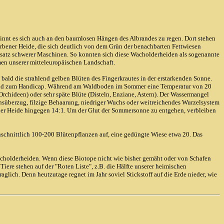
nnt es sich auch an den baumlosen Hängen des Albrandes zu regen. Dort stehen
rbener Heide, die sich deutlich von dem Grün der benachbarten Fettwiesen
Einsatz schwerer Maschinen. So konnten sich diese Wacholderheiden als sogenannte
umen unserer mitteleuropäischen Landschaft.
bald die strahlend gelben Blüten des Fingerkrautes in der erstarkenden Sonne.
ber bald zum Handicap. Während am Waldboden im Sommer eine Temperatur von 20
Orchideen) oder sehr späte Blüte (Disteln, Enziane, Astern). Der Wassermangel
achsüberzug, filzige Behaarung, niedriger Wuchs oder weitreichendes Wurzelsystem
n der Heide hingegen 14:1. Um der Glut der Sommersonne zu entgehen, verbleiben
hschnittlich 100-200 Blütenpflanzen auf, eine gedüngte Wiese etwa 20. Das
cholderheiden. Wenn diese Biotope nicht wie bisher gemäht oder von Schafen
ere stehen auf der "Roten Liste", z.B. die Hälfte unserer heimischen
glich. Denn heutzutage regnet im Jahr soviel Stickstoff auf die Erde nieder, wie