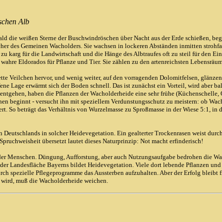
schen Alb
d die weißen Sterne der Buschwindröschen über Nacht aus der Erde schießen, begi
cher des Gemeinen Wacholders. Sie wachsen in lockeren Abständen inmitten strohfa
 zu karg für die Landwirtschaft und die Hänge des Albtraufes oft zu steil für den 
nd wahre Eldorados für Pflanze und Tier. Sie zählen zu den artenreichsten Lebensrä
te Veilchen hervor, und wenig weiter, auf den vorragenden Dolomitfelsen, glänzen 
ffene Lage erwärmt sich der Boden schnell. Das ist zunächst ein Vorteil, wird a
u entgehen, haben die Pflanzen der Wacholderheide eine sehr frühe (Küchenschelle, 
nschen beginnt - versucht ihn mit speziellem Verdunstungsschutz zu meistern: ob W
ert. So beträgt das Verhältnis von Wurzelmasse zu Sproßmasse in der Wiese 5:1, i
n Deutschlands in solcher Heidevegetation. Ein gealterter Trockenrasen weist durc
Spruchweisheit übersetzt lautet dieses Naturprinzip: Not macht erfinderisch!
e der Menschen. Düngung, Aufforstung, aber auch Nutzungsaufgabe bedrohen die Wa
er Landesfläche Bayerns bildet Heidevegetation. Viele dort lebende Pflanzen und Ti
 spezielle Pflegeprogramme das Aussterben aufzuhalten. Aber der Erfolg bleibt fra
t wird, muß die Wacholderheide weichen.